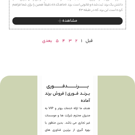
داشتن یک برند ثبت‌شده و قانونی است. برند «ماهكده» دقیقاً همین را برای شما فراهم
کرده است. این برند که در طبقه ۴۳
مشاهده
قبل
1
2
3
4
5
بعدی
بـــــــــرنـــــــــدفـــــــــوری
بــرنــد فــوری | فروش برند
آماده
هدف ما ارائه خدمات بهتر و VIP به
مدیران محترم شرکت ها و موسسات
غیر تجاری می باشد. بدین منظور با
بهره گیری از برترین فناوری های