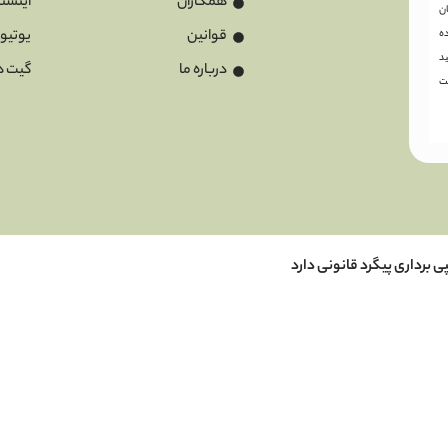
همکاران
اینستا
ان
قوانین
یوتیو
ه
د
درباره ما
گیت ه
ت