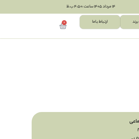
14 مرداد 1405 ساعت :4:50 ب.ظ
برند
ارتـباط بـاما
0
اعی