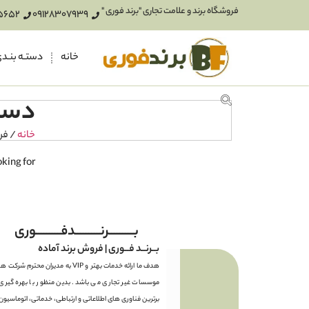
فروشگاه برند و علامت تجاری "برند فوری "
5652
09128307939
خانه
دستـه بنـد
دست
خانه
/ ف
king for.
بـــــــــرنـــــــــدفـــــــــوری
بــرنــد فــوری | فروش برند آماده
هدف ما ارائه خدمات بهتر و VIP به مدیران محترم شرکت 
موسسات غیر تجاری می باشد. بدین منظور با بهره گیری ا
برترین فناوری های اطلاعاتی و ارتباطی، خدماتی، اتوماسیون