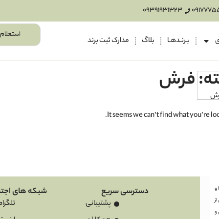
09391931323
0917775
استعلام 
ی
بـرنـدهـا
بلاگ
مدارک ثبت برند
ه: فرش
رش
It seems we can’t find what you’re loo
ها و
دسترسی سریع
شبکه های اجتم
ز
پشتیبانی
تلگرام
 و