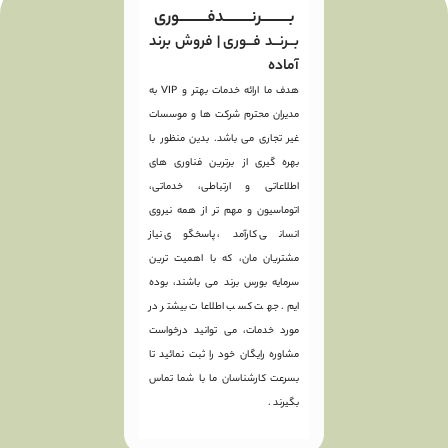
بـــــــــرنـــــــــدفـــــــــوری
بــرنــد فــوری | فروش برند
آماده
هدف ما ارائه خدمات بهتر و VIP به
مدیران محترم شرکت ها و موسسات
غیر تجاری می باشد. بدین منظور با
بهره گیری از برترین فناوری های
اطلاعاتی و ارتباطی، خدماتی،
اتوماسیون و مهم تر از همه نیروی
انسانی کارآمد، پاسخگوی نیاز
مشتریان مان، که با اهمیت ترین
سرمایه بورس برند می باشند، بوده
ایم. جهت کسب اطلاعات بیشتر در
مورد خدمات، می توانید درخواست
مشاوره رایگان خود را ثبت نمائید تا
بسرعت کارشناسان ما با شما تماس
بگیرند .