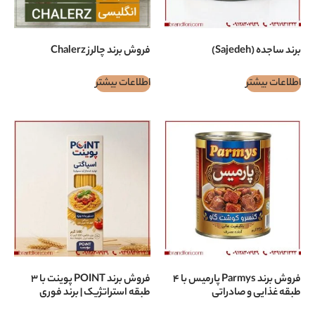
فروش برند چالرز Chalerz
اطلاعات بیشتر
فروش برند Parmys پارمیس با ۴
فروش برند POINT پوينت با ۳
 صادراتی
طبقه استراتژیک | برند فوری