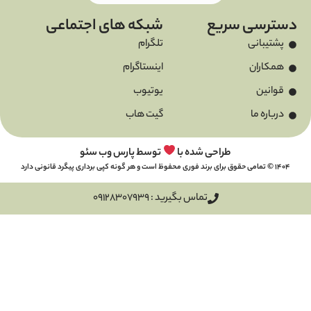
سریع
شبکه های اجتماعی
تلگرام
اینستاگرام
یوتیوب
گیت هاب
طراحی شده با
توسط پارس وب سئو
تماس بگیرید : 09128307939