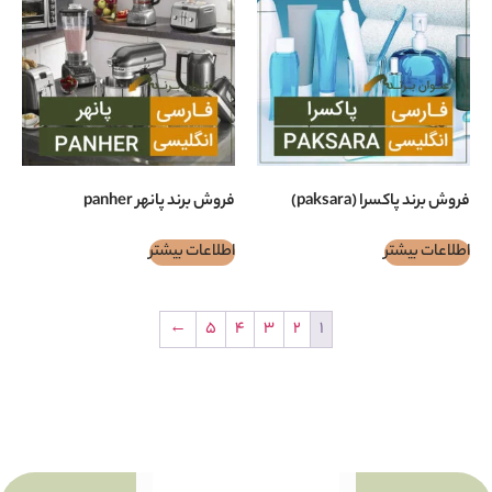
paksar)
فروش برند پانهر panher
اطلاعات بیشتر
←
5
4
3
2
1