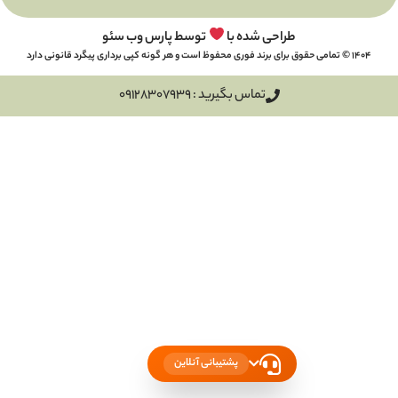
طراحی شده با
توسط پارس وب سئو
تماس بگیرید : 09128307939
پشتیبانی آنلاین