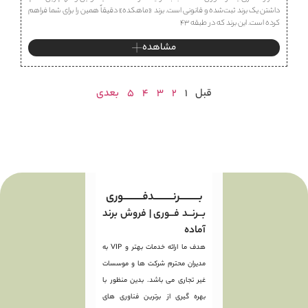
داشتن یک برند ثبت‌شده و قانونی است. برند «ماهكده» دقیقاً همین را برای شما فراهم
کرده است. این برند که در طبقه ۴۳
مشاهده
قبل
1
2
3
4
5
بعدی
بـــــــــرنـــــــــدفـــــــــوری
بــرنــد فــوری | فروش برند
آماده
هدف ما ارائه خدمات بهتر و VIP به
مدیران محترم شرکت ها و موسسات
غیر تجاری می باشد. بدین منظور با
بهره گیری از برترین فناوری های