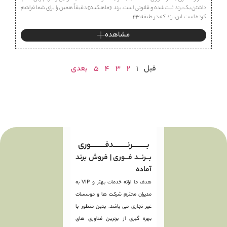
داشتن یک برند ثبت‌شده و قانونی است. برند «ماهكده» دقیقاً همین را برای شما فراهم
کرده است. این برند که در طبقه ۴۳
مشاهده
قبل
1
2
3
4
5
بعدی
بـــــــــرنـــــــــدفـــــــــوری
بــرنــد فــوری | فروش برند
آماده
هدف ما ارائه خدمات بهتر و VIP به
مدیران محترم شرکت ها و موسسات
غیر تجاری می باشد. بدین منظور با
بهره گیری از برترین فناوری های