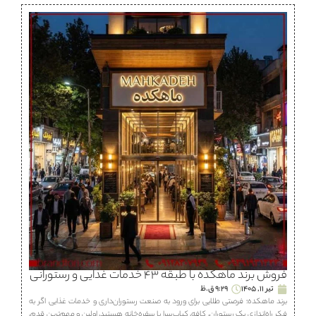
فروش برند ماهكده با طبقه ۴۳ خدمات غذایی و رستورانی
تیر 11, 1405
9:29 ق.ظ
برند ماهكده؛ فرصتی طلایی برای ورود به صنعت رستوران‌داری و خدمات غذایی اگر به
فکر راه‌اندازی یک رستوران، كافه، كباب‌سرا یا سفره‌خانه هستید، اولین و مهم‌ترین قدم،