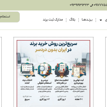
09391931323
0917775
استعلام 
ی
بـرنـدهـا
بلاگ
مدارک ثبت برند