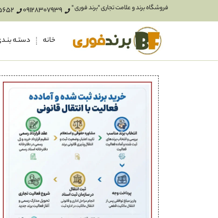
فروشگاه برند و علامت تجاری "برند فوری "
5652
09128307939
خانه
دستـه بنـد