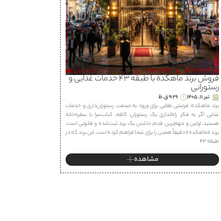
فروش برند ماهكده با طبقه ۴۳ خدمات غذایی و
رستورانی
تیر 11, 1405
9:29 ق.ظ
برند ماهكده؛ فرصتی طلایی برای ورود به صنعت رستوران‌داری و خدمات
غذایی اگر به فکر راه‌اندازی یک رستوران، كافه، كباب‌سرا یا سفره‌خانه
هستید، اولین و مهم‌ترین قدم، داشتن یک برند ثبت‌شده و قانونی است.
برند «ماهكده» دقیقاً همین را برای شما فراهم کرده است. این برند که در
طبقه ۴۳
مشاهده