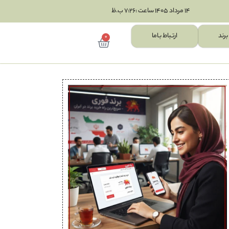
14 مرداد 1405 ساعت :7:26 ب.ظ
برند
ارتـباط بـاما
0