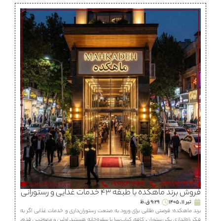
فروش برند ماهكده با طبقه ۴۳ خدمات غذایی و رستورانی
تیر 11, 1405
9:29 ق.ظ
برند ماهكده؛ فرصتی طلایی برای ورود به صنعت رستوران‌داری و خدمات غذایی اگر به
فکر راه‌اندازی یک رستوران، كافه، كباب‌سرا یا سفره‌خانه هستید، اولین و مهم‌ترین قدم،