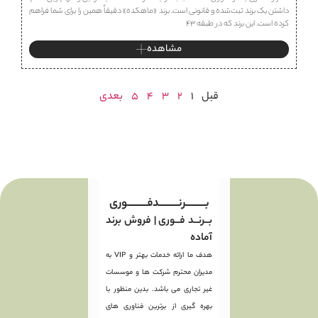
داشتن یک برند ثبت‌شده و قانونی است. برند «ماهكده» دقیقاً همین را برای شما فراهم
کرده است. این برند که در طبقه ۴۳
مشاهده
قبل
1
2
3
4
5
بعدی
بـــــــــرنـــــــــدفـــــــــوری
بــرنــد فــوری | فروش برند
آماده
هدف ما ارائه خدمات بهتر و VIP به
مدیران محترم شرکت ها و موسسات
غیر تجاری می باشد. بدین منظور با
بهره گیری از برترین فناوری های