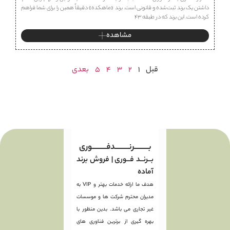
داشتن یک برند ثبت‌شده و قانونی است. برند «ماهكده» دقیقاً همین را برای شما فراهم
کرده است. این برند که در طبقه ۴۳
مشاهده
قبل
1
2
3
4
5
بعدی
بـــــــــرنـــــــــدفـــــــــوری
بــرنــد فــوری | فروش برند
آماده
هدف ما ارائه خدمات بهتر و VIP به
مدیران محترم شرکت ها و موسسات
غیر تجاری می باشد. بدین منظور با
بهره گیری از برترین فناوری های