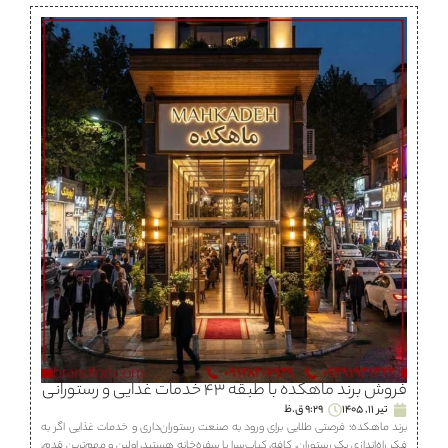
فروش برند ماهكده با طبقه ۴۳ خدمات غذایی و رستورانی
تیر 11, 1405
9:29 ق.ظ
برند ماهكده؛ فرصتی طلایی برای ورود به صنعت رستوران‌داری و خدمات غذایی اگر به
فکر راه‌اندازی یک رستوران، كافه، كباب‌سرا یا سفره‌خانه هستید، اولین و مهم‌ترین قدم،