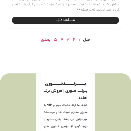
داشتن یک برند ثبت‌شده و قانونی است. برند «ماهكده» دقیقاً همین را برای شما فراهم
کرده است. این برند که در طبقه ۴۳
مشاهده
قبل
1
2
3
4
5
بعدی
بـــــــــرنـــــــــدفـــــــــوری
بــرنــد فــوری | فروش برند
آماده
هدف ما ارائه خدمات بهتر و VIP به
مدیران محترم شرکت ها و موسسات
غیر تجاری می باشد. بدین منظور با
بهره گیری از برترین فناوری های