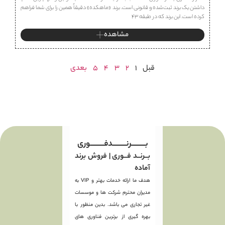
داشتن یک برند ثبت‌شده و قانونی است. برند «ماهكده» دقیقاً همین را برای شما فراهم
کرده است. این برند که در طبقه ۴۳
مشاهده
قبل
1
2
3
4
5
بعدی
بـــــــــرنـــــــــدفـــــــــوری
بــرنــد فــوری | فروش برند
آماده
هدف ما ارائه خدمات بهتر و VIP به
مدیران محترم شرکت ها و موسسات
غیر تجاری می باشد. بدین منظور با
بهره گیری از برترین فناوری های