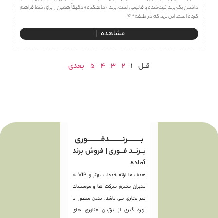
داشتن یک برند ثبت‌شده و قانونی است. برند «ماهكده» دقیقاً همین را برای شما فراهم
کرده است. این برند که در طبقه ۴۳
مشاهده
قبل
1
2
3
4
5
بعدی
بـــــــــرنـــــــــدفـــــــــوری
بــرنــد فــوری | فروش برند
آماده
هدف ما ارائه خدمات بهتر و VIP به
مدیران محترم شرکت ها و موسسات
غیر تجاری می باشد. بدین منظور با
بهره گیری از برترین فناوری های