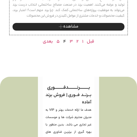
تولید و عرضه می‌کنند. اهمیت برند در صنعت مصالح ساختمانی: انتخاب درست برند
می‌تواند به موفقیت پروژه‌های ساختمانی کمک کند. چرا برند مهم است؟: اعتبار برند،
کیفیت محصولات و خدمات مشتری از عوامل کلیدی در فروش این محصولات
مشاهده
قبل
1
2
3
4
5
بعدی
بـــــــــرنـــــــــدفـــــــــوری
بــرنــد فــوری | فروش برند
آماده
هدف ما ارائه خدمات بهتر و VIP به
مدیران محترم شرکت ها و موسسات
غیر تجاری می باشد. بدین منظور با
بهره گیری از برترین فناوری های