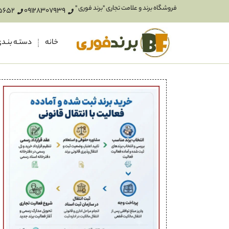
فروشگاه برند و علامت تجاری "برند فوری "
5652
09128307939
خانه
دستـه بنـد