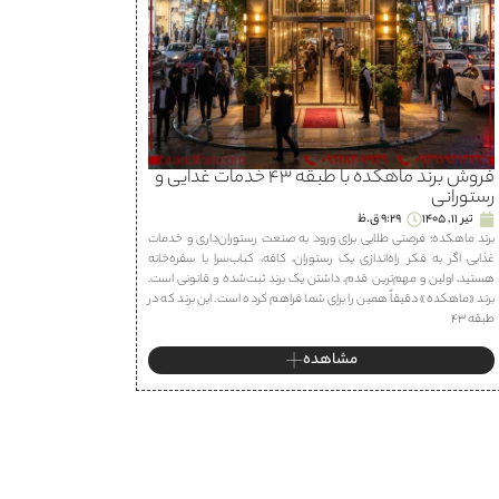
فروش برند ماهكده با طبقه ۴۳ خدمات غذایی و
رستورانی
تیر 11, 1405
9:29 ق.ظ
برند ماهكده؛ فرصتی طلایی برای ورود به صنعت رستوران‌داری و خدمات
غذایی اگر به فکر راه‌اندازی یک رستوران، كافه، كباب‌سرا یا سفره‌خانه
هستید، اولین و مهم‌ترین قدم، داشتن یک برند ثبت‌شده و قانونی است.
برند «ماهكده» دقیقاً همین را برای شما فراهم کرده است. این برند که در
طبقه ۴۳
مشاهده