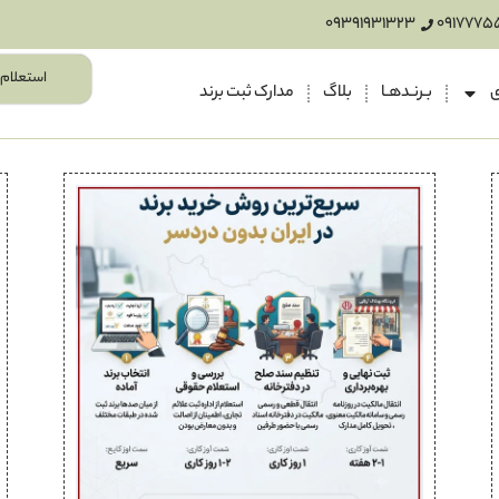
09391931323
0917775
استعلام 
ی
بـرنـدهـا
بلاگ
مدارک ثبت برند