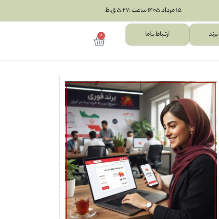
15 مرداد 1405 ساعت :5:27 ق.ظ
برند
ارتـباط بـاما
0