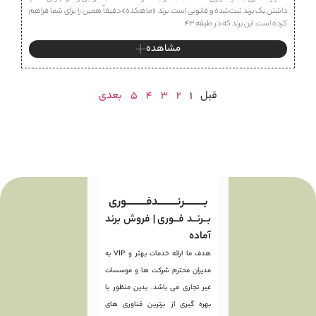
داشتن یک برند ثبت‌شده و قانونی است. برند «ماهكده» دقیقاً همین را برای شما فراهم
کرده است. این برند که در طبقه ۴۳
مشاهده
قبل
1
2
3
4
5
بعدی
بـــــــــرنـــــــــدفـــــــــوری
بــرنــد فــوری | فروش برند
آماده
هدف ما ارائه خدمات بهتر و VIP به
مدیران محترم شرکت ها و موسسات
غیر تجاری می باشد. بدین منظور با
بهره گیری از برترین فناوری های