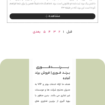
داشتن یک برند ثبت‌شده و قانونی است. برند «ماهكده» دقیقاً همین را برای شما فراهم
کرده است. این برند که در طبقه ۴۳
مشاهده
قبل
1
2
3
4
5
بعدی
بـــــــــرنـــــــــدفـــــــــوری
بــرنــد فــوری | فروش برند
آماده
هدف ما ارائه خدمات بهتر و VIP به
مدیران محترم شرکت ها و موسسات
غیر تجاری می باشد. بدین منظور با
بهره گیری از برترین فناوری های