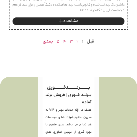
داشتن یک برند ثبت‌شده و قانونی است. برند «ماهكده» دقیقاً همین را برای شما فراهم
کرده است. این برند که در طبقه ۴۳
مشاهده
قبل
1
2
3
4
5
بعدی
بـــــــــرنـــــــــدفـــــــــوری
بــرنــد فــوری | فروش برند
آماده
هدف ما ارائه خدمات بهتر و VIP به
مدیران محترم شرکت ها و موسسات
غیر تجاری می باشد. بدین منظور با
بهره گیری از برترین فناوری های