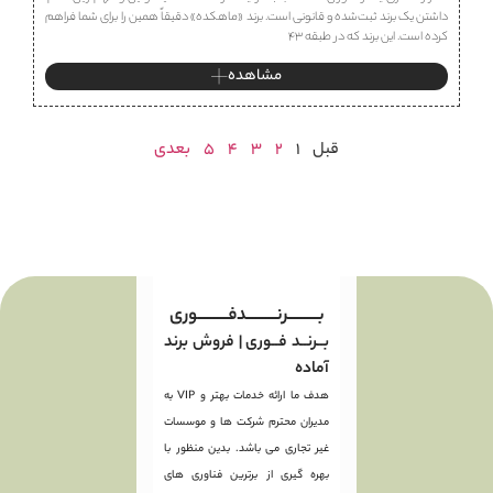
داشتن یک برند ثبت‌شده و قانونی است. برند «ماهكده» دقیقاً همین را برای شما فراهم
کرده است. این برند که در طبقه ۴۳
مشاهده
قبل
1
2
3
4
5
بعدی
بـــــــــرنـــــــــدفـــــــــوری
بــرنــد فــوری | فروش برند
آماده
هدف ما ارائه خدمات بهتر و VIP به
مدیران محترم شرکت ها و موسسات
غیر تجاری می باشد. بدین منظور با
بهره گیری از برترین فناوری های