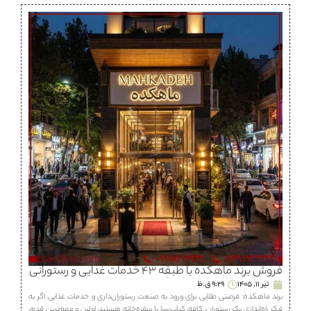
فروش برند ماهكده با طبقه ۴۳ خدمات غذایی و رستورانی
تیر 11, 1405
9:29 ق.ظ
برند ماهكده؛ فرصتی طلایی برای ورود به صنعت رستوران‌داری و خدمات غذایی اگر به
فکر راه‌اندازی یک رستوران، كافه، كباب‌سرا یا سفره‌خانه هستید، اولین و مهم‌ترین قدم،