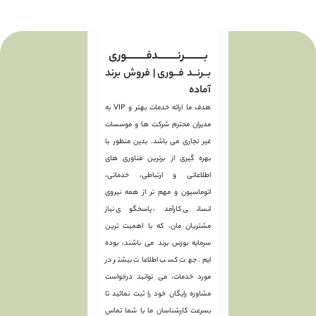
بـــــــــرنـــــــــدفـــــــــوری
بــرنــد فــوری | فروش برند
آماده
هدف ما ارائه خدمات بهتر و VIP به
مدیران محترم شرکت ها و موسسات
غیر تجاری می باشد. بدین منظور با
بهره گیری از برترین فناوری های
اطلاعاتی و ارتباطی، خدماتی،
اتوماسیون و مهم تر از همه نیروی
انسانی کارآمد، پاسخگوی نیاز
مشتریان مان، که با اهمیت ترین
سرمایه بورس برند می باشند، بوده
ایم. جهت کسب اطلاعات بیشتر در
مورد خدمات، می توانید درخواست
مشاوره رایگان خود را ثبت نمائید تا
بسرعت کارشناسان ما با شما تماس