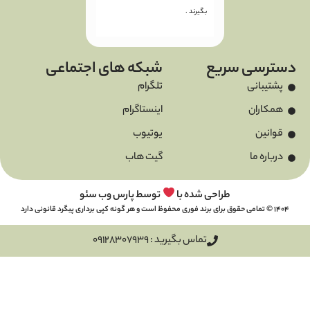
بگیرند .
سریع
شبکه های اجتماعی
تلگرام
اینستاگرام
یوتیوب
گیت هاب
طراحی شده با
توسط پارس وب سئو
تماس بگیرید : 09128307939