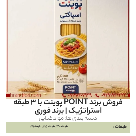
فروش برند POINT پوينت با ۳ طبقه
استراتژیک | برند فوری
دسته بندی ها:
مواد غذایی
طبقات :
طبقه 30, طبقه 35, طبقه 39