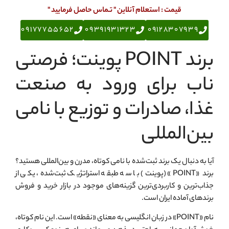
قیمت : استعلام آنلاین " تـماس حاصل فرمایید "
09177755652
09391931323
09128307939
برند POINT پوينت؛ فرصتی
ناب برای ورود به صنعت
غذا، صادرات و توزیع با نامی
بین‌المللی
آیا به دنبال یک برند ثبت‌شده با نامی کوتاه، مدرن و بین‌المللی هستید؟
برند «POINT» (پوينت) با سه طبقه استراتژیک ثبت‌شده، یکی از
جذاب‌ترین و کاربردی‌ترین گزینه‌های موجود در بازار خرید و فروش
برندهای آماده ایران است.
نام «POINT» در زبان انگلیسی به معنای «نقطه» است. این نام کوتاه،