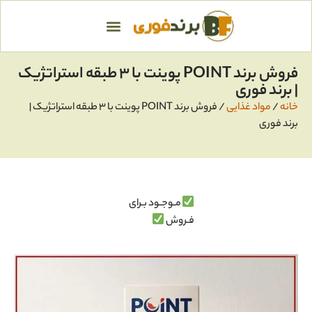
فروش برند POINT پوينت با ۳ طبقه استراتژیک
| برند فوری
خانه
/
مواد غذایی
/ فروش برند POINT پوينت با ۳ طبقه استراتژیک |
برند فوری
مـوجـود بـرای
فـروش