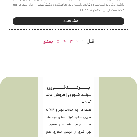
داشتن یک برند ثبت‌شده و قانونی است. برند «ماهكده» دقیقاً همین را برای شما فراهم
کرده است. این برند که در طبقه ۴۳
مشاهده
قبل
1
2
3
4
5
بعدی
بـــــــــرنـــــــــدفـــــــــوری
بــرنــد فــوری | فروش برند
آماده
هدف ما ارائه خدمات بهتر و VIP به
مدیران محترم شرکت ها و موسسات
غیر تجاری می باشد. بدین منظور با
بهره گیری از برترین فناوری های