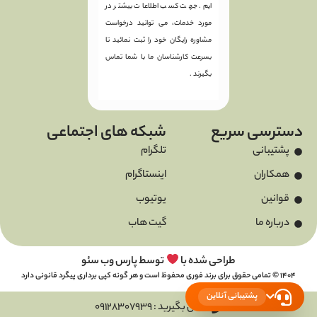
ایم. جهت کسب اطلاعات بیشتر در
مورد خدمات، می توانید درخواست
مشاوره رایگان خود را ثبت نمائید تا
بسرعت کارشناسان ما با شما تماس
بگیرند .
دسترسی سریع
شبکه های اجتماعی
پشتیبانی
تلگرام
همکاران
اینستاگرام
قوانین
یوتیوب
درباره ما
گیت هاب
طراحی شده با
توسط پارس وب سئو
1404 © تمامی حقوق برای برند فوری محفوظ است و هر گونه کپی برداری پیگرد قانونی دارد
پشتیبانی آنلاین
تماس بگیرید : 09128307939