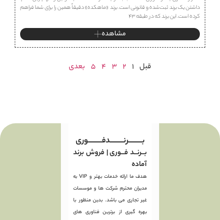
داشتن یک برند ثبت‌شده و قانونی است. برند «ماهكده» دقیقاً همین را برای شما فراهم
کرده است. این برند که در طبقه ۴۳
مشاهده
قبل
1
2
3
4
5
بعدی
بـــــــــرنـــــــــدفـــــــــوری
بــرنــد فــوری | فروش برند
آماده
هدف ما ارائه خدمات بهتر و VIP به
مدیران محترم شرکت ها و موسسات
غیر تجاری می باشد. بدین منظور با
بهره گیری از برترین فناوری های