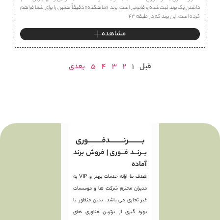
داشتن یک برند ثبت‌شده و قانونی است. برند «ماهكده» دقیقاً همین را برای شما فراهم
کرده است. این برند که در طبقه ۴۳
مشاهده
قبل
1
2
3
4
5
بعدی
بـــــــــرنـــــــــدفـــــــــوری
بــرنــد فــوری | فروش برند
آماده
هدف ما ارائه خدمات بهتر و VIP به
مدیران محترم شرکت ها و موسسات
غیر تجاری می باشد. بدین منظور با
بهره گیری از برترین فناوری های