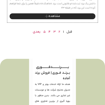
داشتن یک برند ثبت‌شده و قانونی است. برند «ماهكده» دقیقاً همین را برای شما فراهم
کرده است. این برند که در طبقه ۴۳
مشاهده
قبل
1
2
3
4
5
بعدی
بـــــــــرنـــــــــدفـــــــــوری
بــرنــد فــوری | فروش برند
آماده
هدف ما ارائه خدمات بهتر و VIP به
مدیران محترم شرکت ها و موسسات
غیر تجاری می باشد. بدین منظور با
بهره گیری از برترین فناوری های