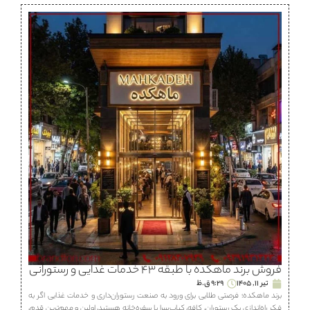
فروش برند ماهكده با طبقه ۴۳ خدمات غذایی و رستورانی
تیر 11, 1405
9:29 ق.ظ
برند ماهكده؛ فرصتی طلایی برای ورود به صنعت رستوران‌داری و خدمات غذایی اگر به
فکر راه‌اندازی یک رستوران، كافه، كباب‌سرا یا سفره‌خانه هستید، اولین و مهم‌ترین قدم،