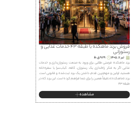
فروش برند ماهكده با طبقه ۴۳ خدمات غذایی و
رستورانی
تیر 11, 1405
9:29 ق.ظ
برند ماهكده؛ فرصتی طلایی برای ورود به صنعت رستوران‌داری و خدمات
غذایی اگر به فکر راه‌اندازی یک رستوران، كافه، كباب‌سرا یا سفره‌خانه
هستید، اولین و مهم‌ترین قدم، داشتن یک برند ثبت‌شده و قانونی است.
برند «ماهكده» دقیقاً همین را برای شما فراهم کرده است. این برند که در
طبقه ۴۳
مشاهده