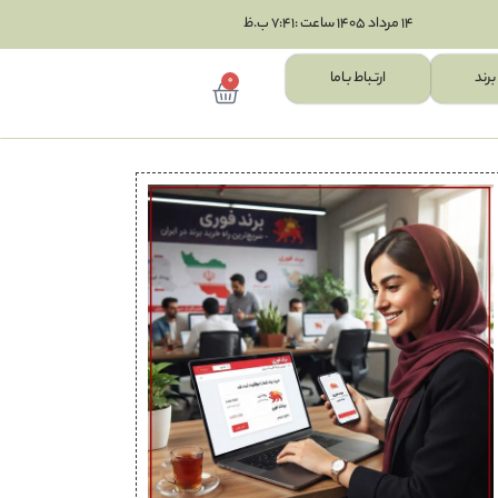
14 مرداد 1405 ساعت :7:41 ب.ظ
برند
ارتـباط بـاما
0