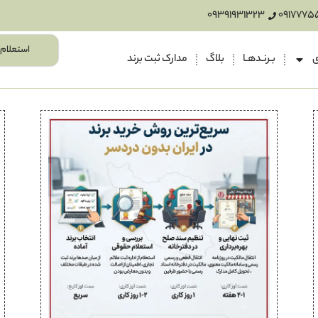
09391931323
0917775
استعلام 
ی
بـرنـدهـا
بلاگ
مدارک ثبت برند