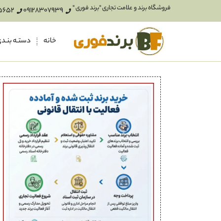
فروشگاه برند و علامت تجاری "برند فوری "
5652
09128307939
خانه
دستـه بنـد