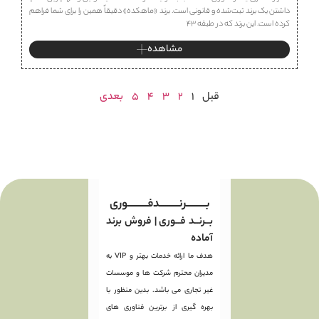
داشتن یک برند ثبت‌شده و قانونی است. برند «ماهكده» دقیقاً همین را برای شما فراهم
کرده است. این برند که در طبقه ۴۳
مشاهده
قبل
1
2
3
4
5
بعدی
بـــــــــرنـــــــــدفـــــــــوری
بــرنــد فــوری | فروش برند
آماده
هدف ما ارائه خدمات بهتر و VIP به
مدیران محترم شرکت ها و موسسات
غیر تجاری می باشد. بدین منظور با
بهره گیری از برترین فناوری های