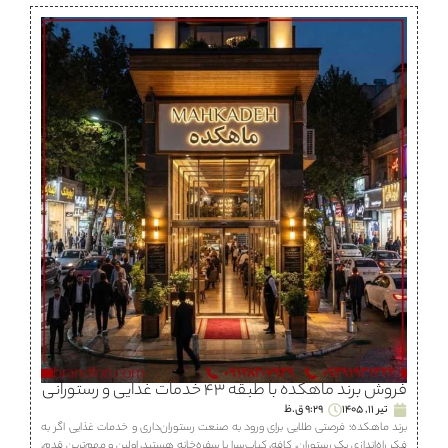
فروش برند ماهكده با طبقه ۴۳ خدمات غذایی و رستورانی
تیر 11, 1405
9:29 ق.ظ
برند ماهكده؛ فرصتی طلایی برای ورود به صنعت رستوران‌داری و خدمات غذایی اگر به
فکر راه‌اندازی یک رستوران، كافه، كباب‌سرا یا سفره‌خانه هستید، اولین و مهم‌ترین قدم،