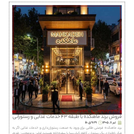
فروش برند ماهكده با طبقه ۴۳ خدمات غذایی و رستورانی
تیر 11, 1405
9:29 ق.ظ
برند ماهكده؛ فرصتی طلایی برای ورود به صنعت رستوران‌داری و خدمات غذایی اگر به
فکر راه‌اندازی یک رستوران، كافه، كباب‌سرا یا سفره‌خانه هستید، اولین و مهم‌ترین قدم،