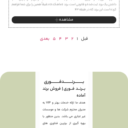
داشتن یک برند ثبت‌شده و قانونی است. برند «ماهكده» دقیقاً همین را برای شما فراهم
کرده است. این برند که در طبقه ۴۳
مشاهده
قبل
1
2
3
4
5
بعدی
بـــــــــرنـــــــــدفـــــــــوری
بــرنــد فــوری | فروش برند
آماده
هدف ما ارائه خدمات بهتر و VIP به
مدیران محترم شرکت ها و موسسات
غیر تجاری می باشد. بدین منظور با
بهره گیری از برترین فناوری های