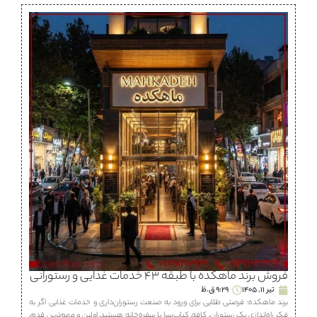
فروش برند ماهكده با طبقه ۴۳ خدمات غذایی و رستورانی
تیر 11, 1405
9:29 ق.ظ
برند ماهكده؛ فرصتی طلایی برای ورود به صنعت رستوران‌داری و خدمات غذایی اگر به
فکر راه‌اندازی یک رستوران، كافه، كباب‌سرا یا سفره‌خانه هستید، اولین و مهم‌ترین قدم،