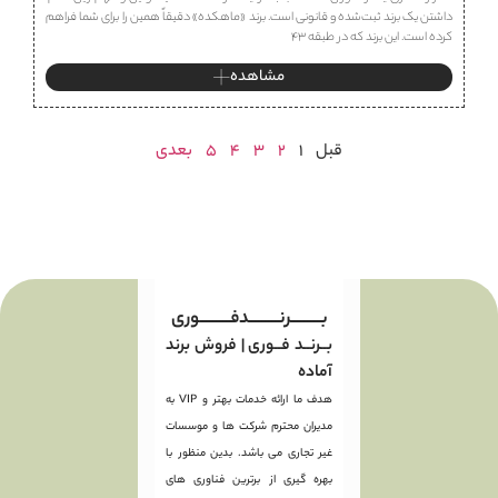
داشتن یک برند ثبت‌شده و قانونی است. برند «ماهكده» دقیقاً همین را برای شما فراهم
کرده است. این برند که در طبقه ۴۳
مشاهده
قبل
1
2
3
4
5
بعدی
بـــــــــرنـــــــــدفـــــــــوری
بــرنــد فــوری | فروش برند
آماده
هدف ما ارائه خدمات بهتر و VIP به
مدیران محترم شرکت ها و موسسات
غیر تجاری می باشد. بدین منظور با
بهره گیری از برترین فناوری های