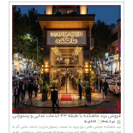
فروش برند ماهكده با طبقه ۴۳ خدمات غذایی و رستورانی
تیر 11, 1405
9:29 ق.ظ
برند ماهكده؛ فرصتی طلایی برای ورود به صنعت رستوران‌داری و خدمات غذایی اگر به
فکر راه‌اندازی یک رستوران، كافه، كباب‌سرا یا سفره‌خانه هستید، اولین و مهم‌ترین قدم،