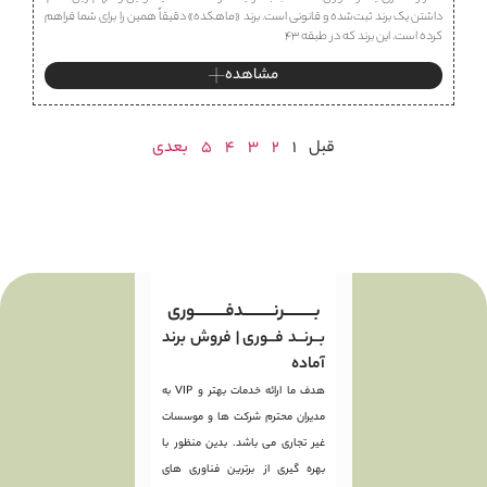
داشتن یک برند ثبت‌شده و قانونی است. برند «ماهكده» دقیقاً همین را برای شما فراهم
کرده است. این برند که در طبقه ۴۳
مشاهده
قبل
1
2
3
4
5
بعدی
بـــــــــرنـــــــــدفـــــــــوری
بــرنــد فــوری | فروش برند
آماده
هدف ما ارائه خدمات بهتر و VIP به
مدیران محترم شرکت ها و موسسات
غیر تجاری می باشد. بدین منظور با
بهره گیری از برترین فناوری های