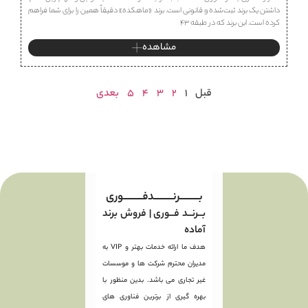
داشتن یک برند ثبت‌شده و قانونی است. برند «ماهكده» دقیقاً همین را برای شما فراهم
کرده است. این برند که در طبقه ۴۳
مشاهده
قبل
1
2
3
4
5
بعدی
بـــــــــرنـــــــــدفـــــــــوری
بــرنــد فــوری | فروش برند
آماده
هدف ما ارائه خدمات بهتر و VIP به
مدیران محترم شرکت ها و موسسات
غیر تجاری می باشد. بدین منظور با
بهره گیری از برترین فناوری های