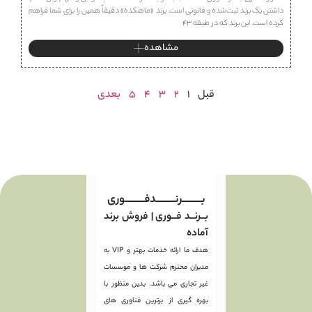
داشتن یک برند ثبت‌شده و قانونی است. برند «ماهكده» دقیقاً همین را برای شما فراهم
کرده است. این برند که در طبقه ۴۳
مشاهده
قبل
1
2
3
4
5
بعدی
بـــــــــرنـــــــــدفـــــــــوری
بــرنــد فــوری | فروش برند
آماده
هدف ما ارائه خدمات بهتر و VIP به
مدیران محترم شرکت ها و موسسات
غیر تجاری می باشد. بدین منظور با
بهره گیری از برترین فناوری های