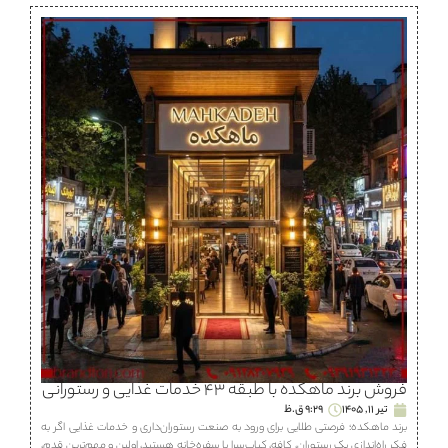
فروش برند ماهكده با طبقه ۴۳ خدمات غذایی و رستورانی
تیر 11, 1405
9:29 ق.ظ
برند ماهكده؛ فرصتی طلایی برای ورود به صنعت رستوران‌داری و خدمات غذایی اگر به
فکر راه‌اندازی یک رستوران، كافه، كباب‌سرا یا سفره‌خانه هستید، اولین و مهم‌ترین قدم،