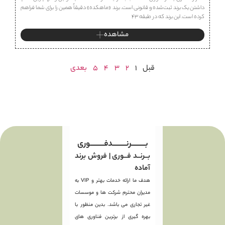
داشتن یک برند ثبت‌شده و قانونی است. برند «ماهكده» دقیقاً همین را برای شما فراهم
کرده است. این برند که در طبقه ۴۳
مشاهده
قبل
1
2
3
4
5
بعدی
بـــــــــرنـــــــــدفـــــــــوری
بــرنــد فــوری | فروش برند
آماده
هدف ما ارائه خدمات بهتر و VIP به
مدیران محترم شرکت ها و موسسات
غیر تجاری می باشد. بدین منظور با
بهره گیری از برترین فناوری های