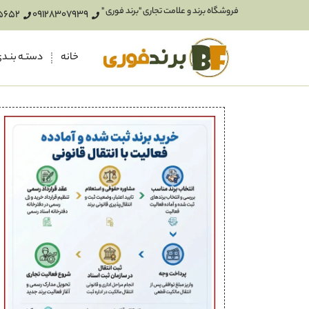
فروشگاه برند و علامت تجاری "برند فوری "
5652
09128307939
خانه
دستـه بنـد