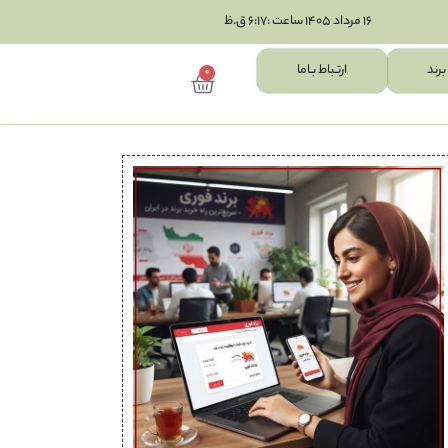
16 مرداد 1405 ساعت :6:17 ق.ظ
برند
ارتـباط بـاما
0