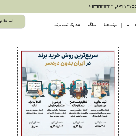
09391931323
0917775
استعلام 
ی
بـرنـدهـا
بلاگ
مدارک ثبت برند