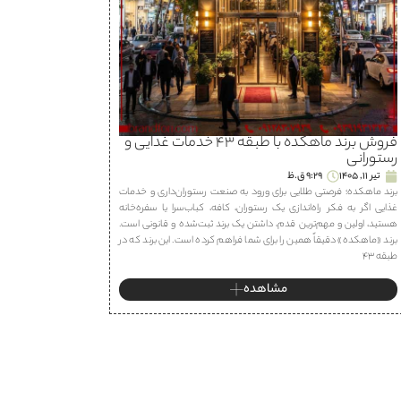
فروش برند ماهكده با طبقه ۴۳ خدمات غذایی و
رستورانی
تیر 11, 1405
9:29 ق.ظ
برند ماهكده؛ فرصتی طلایی برای ورود به صنعت رستوران‌داری و خدمات
غذایی اگر به فکر راه‌اندازی یک رستوران، كافه، كباب‌سرا یا سفره‌خانه
هستید، اولین و مهم‌ترین قدم، داشتن یک برند ثبت‌شده و قانونی است.
برند «ماهكده» دقیقاً همین را برای شما فراهم کرده است. این برند که در
طبقه ۴۳
مشاهده