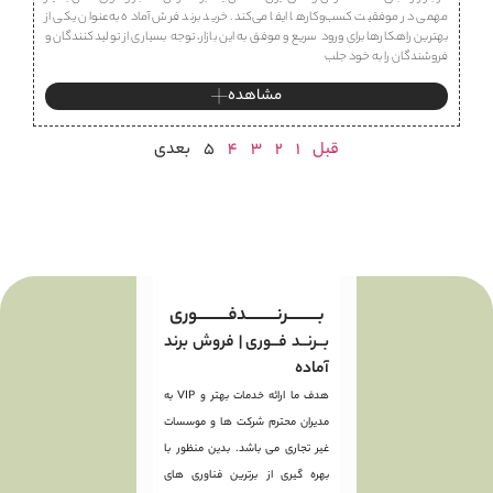
مهمی در موفقیت کسب‌وکارها ایفا می‌کند. خرید برند فرش آماده به‌عنوان یکی از
بهترین راهکارها برای ورود سریع و موفق به این بازار، توجه بسیاری از تولیدکنندگان و
فروشندگان را به خود جلب
مشاهده
قبل
1
2
3
4
5
بعدی
بـــــــــرنـــــــــدفـــــــــوری
بــرنــد فــوری | فروش برند
آماده
هدف ما ارائه خدمات بهتر و VIP به
مدیران محترم شرکت ها و موسسات
غیر تجاری می باشد. بدین منظور با
بهره گیری از برترین فناوری های