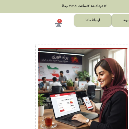
14 مرداد 1405 ساعت :7:38 ب.ظ
برند
ارتـباط بـاما
0