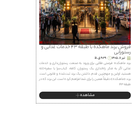
فروش برند ماهكده با طبقه ۴۳ خدمات غذایی و
رستورانی
تیر 11, 1405
9:29 ق.ظ
برند ماهكده؛ فرصتی طلایی برای ورود به صنعت رستوران‌داری و خدمات
غذایی اگر به فکر راه‌اندازی یک رستوران، كافه، كباب‌سرا یا سفره‌خانه
هستید، اولین و مهم‌ترین قدم، داشتن یک برند ثبت‌شده و قانونی است.
برند «ماهكده» دقیقاً همین را برای شما فراهم کرده است. این برند که در
طبقه ۴۳
مشاهده