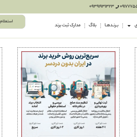
09391931323
0917775
استعلام 
ی
بـرنـدهـا
بلاگ
مدارک ثبت برند