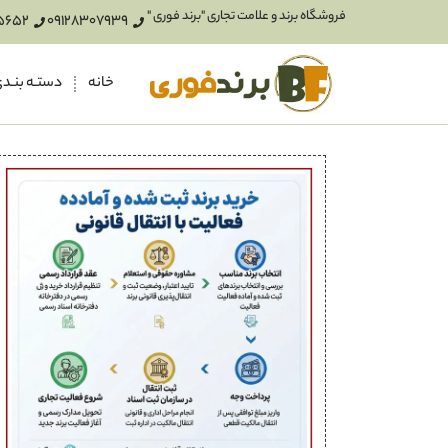
فروشگاه برند و علامت تجاری "برند فوری "
5652
09128307939
خانه
دستـه بنـد