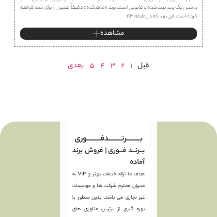
داشتن یک برند ثبت‌شده و قانونی است. برند «ماهكده» دقیقاً همین را برای شما فراهم
کرده است. این برند که در طبقه ۴۳
مشاهده
قبل
1
2
3
4
5
بعدی
بـــــــــرنـــــــــدفـــــــــوری
بــرنــد فــوری | فروش برند
آماده
هدف ما ارائه خدمات بهتر و VIP به
مدیران محترم شرکت ها و موسسات
غیر تجاری می باشد. بدین منظور با
بهره گیری از برترین فناوری های