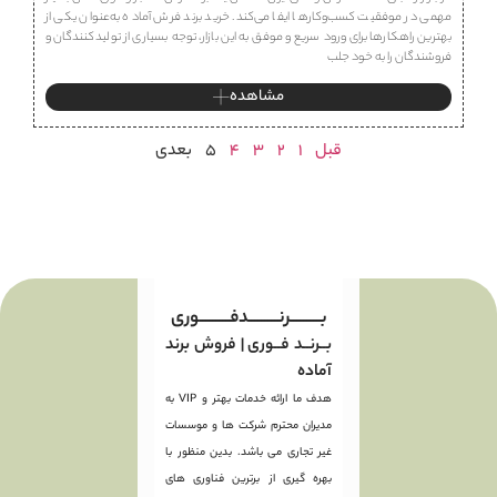
مهمی در موفقیت کسب‌وکارها ایفا می‌کند. خرید برند فرش آماده به‌عنوان یکی از
بهترین راهکارها برای ورود سریع و موفق به این بازار، توجه بسیاری از تولیدکنندگان و
فروشندگان را به خود جلب
مشاهده
قبل
1
2
3
4
5
بعدی
بـــــــــرنـــــــــدفـــــــــوری
بــرنــد فــوری | فروش برند
آماده
هدف ما ارائه خدمات بهتر و VIP به
مدیران محترم شرکت ها و موسسات
غیر تجاری می باشد. بدین منظور با
بهره گیری از برترین فناوری های