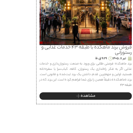
فروش برند ماهكده با طبقه ۴۳ خدمات غذایی و
رستورانی
تیر 11, 1405
9:29 ق.ظ
برند ماهكده؛ فرصتی طلایی برای ورود به صنعت رستوران‌داری و خدمات
غذایی اگر به فکر راه‌اندازی یک رستوران، كافه، كباب‌سرا یا سفره‌خانه
هستید، اولین و مهم‌ترین قدم، داشتن یک برند ثبت‌شده و قانونی است.
برند «ماهكده» دقیقاً همین را برای شما فراهم کرده است. این برند که در
طبقه ۴۳
مشاهده