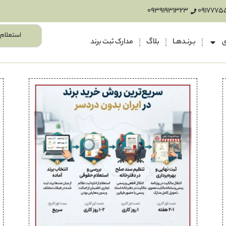
09391931323
0917775
استعلام 
ی
بـرنـدهـا
بلاگ
مدارک ثبت برند