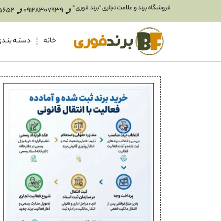
فروشگاه برند و علامت تجاری "برند فوری "
5652
09128307939
خانه
دستـه بنـد