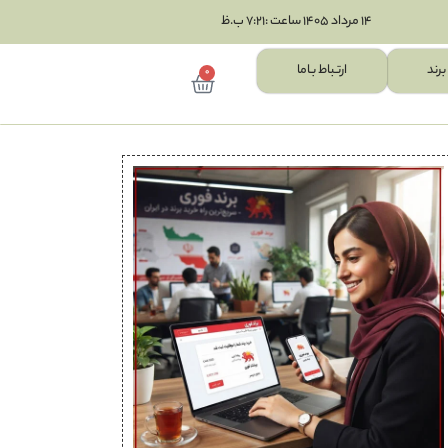
14 مرداد 1405 ساعت :7:21 ب.ظ
برند
ارتـباط بـاما
0