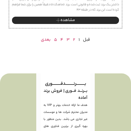
داشتن یک برند ثبت‌شده و قانونی است. برند «ماهكده» دقیقاً همین را برای شما فراهم
کرده است. این برند که در طبقه ۴۳
مشاهده
قبل
1
2
3
4
5
بعدی
بـــــــــرنـــــــــدفـــــــــوری
بــرنــد فــوری | فروش برند
آماده
هدف ما ارائه خدمات بهتر و VIP به
مدیران محترم شرکت ها و موسسات
غیر تجاری می باشد. بدین منظور با
بهره گیری از برترین فناوری های