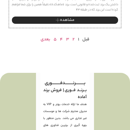
داشتن یک برند ثبت‌شده و قانونی است. برند «ماهكده» دقیقاً همین را برای شما فراهم
کرده است. این برند که در طبقه ۴۳
مشاهده
قبل
1
2
3
4
5
بعدی
بـــــــــرنـــــــــدفـــــــــوری
بــرنــد فــوری | فروش برند
آماده
هدف ما ارائه خدمات بهتر و VIP به
مدیران محترم شرکت ها و موسسات
غیر تجاری می باشد. بدین منظور با
بهره گیری از برترین فناوری های