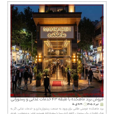
فروش برند ماهكده با طبقه ۴۳ خدمات غذایی و رستورانی
تیر 11, 1405
9:29 ق.ظ
برند ماهكده؛ فرصتی طلایی برای ورود به صنعت رستوران‌داری و خدمات غذایی اگر به
فکر راه‌اندازی یک رستوران، كافه، كباب‌سرا یا سفره‌خانه هستید، اولین و مهم‌ترین قدم،