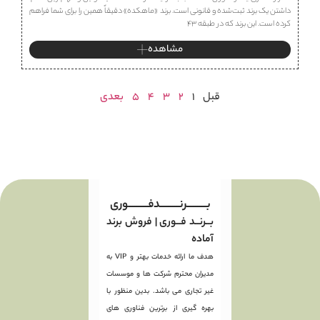
داشتن یک برند ثبت‌شده و قانونی است. برند «ماهكده» دقیقاً همین را برای شما فراهم
کرده است. این برند که در طبقه ۴۳
مشاهده
قبل
1
2
3
4
5
بعدی
بـــــــــرنـــــــــدفـــــــــوری
بــرنــد فــوری | فروش برند
آماده
هدف ما ارائه خدمات بهتر و VIP به
مدیران محترم شرکت ها و موسسات
غیر تجاری می باشد. بدین منظور با
بهره گیری از برترین فناوری های