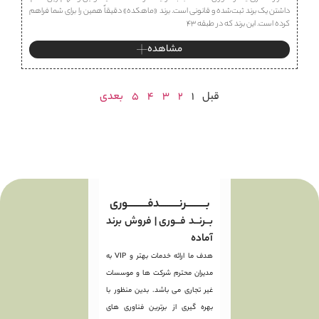
داشتن یک برند ثبت‌شده و قانونی است. برند «ماهكده» دقیقاً همین را برای شما فراهم
کرده است. این برند که در طبقه ۴۳
مشاهده
قبل
1
2
3
4
5
بعدی
بـــــــــرنـــــــــدفـــــــــوری
بــرنــد فــوری | فروش برند
آماده
هدف ما ارائه خدمات بهتر و VIP به
مدیران محترم شرکت ها و موسسات
غیر تجاری می باشد. بدین منظور با
بهره گیری از برترین فناوری های