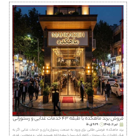
فروش برند ماهكده با طبقه ۴۳ خدمات غذایی و رستورانی
تیر 11, 1405
9:29 ق.ظ
برند ماهكده؛ فرصتی طلایی برای ورود به صنعت رستوران‌داری و خدمات غذایی اگر به
فکر راه‌اندازی یک رستوران، كافه، كباب‌سرا یا سفره‌خانه هستید، اولین و مهم‌ترین قدم،