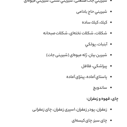
شيريني جات صنعتی، شيريني سنتی، شيريني ميوه‌ای
شيريني حاج بادامی
كيك، كيك ساده
شكلات، شكلات تخته‌ای، شكلات صبحانه
آبنبات، پولكي
شيرين بيان، ژله ميوه‌ای (شیرینی جات)
پيراشكي، فلافل
پاستاي آماده، پيتزای آماده
ساندويچ
چای، قهوه و زعفران:
زعفران، پودر زعفران، اسپری زعفران، چای زعفرانی
چای سبز، چای کیسه‌ای