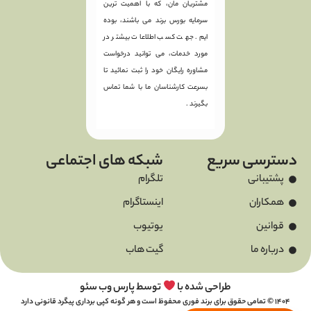
مشتریان مان، که با اهمیت ترین
سرمایه بورس برند می باشند، بوده
ایم. جهت کسب اطلاعات بیشتر در
مورد خدمات، می توانید درخواست
مشاوره رایگان خود را ثبت نمائید تا
بسرعت کارشناسان ما با شما تماس
بگیرند .
دسترسی سریع
شبکه های اجتماعی
پشتیبانی
تلگرام
همکاران
اینستاگرام
قوانین
یوتیوب
درباره ما
گیت هاب
طراحی شده با
توسط پارس وب سئو
1404 © تمامی حقوق برای برند فوری محفوظ است و هر گونه کپی برداری پیگرد قانونی دارد