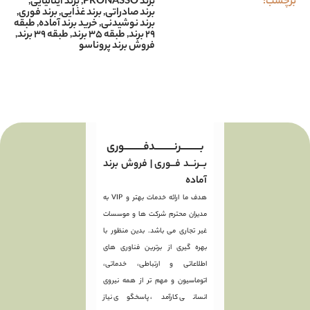
برچسب:
برند PRONASSO
,
برند ایتالیایی
,
برند صادراتی
,
برند غذایی
,
برند فوری
,
برند نوشیدنی
,
خرید برند آماده
,
طبقه
۲۹ برند
,
طبقه ۳۵ برند
,
طبقه ۳۹ برند
,
فروش برند پروناسو
بـــــــــرنـــــــــدفـــــــــوری
بــرنــد فــوری | فروش برند
آماده
هدف ما ارائه خدمات بهتر و VIP به
مدیران محترم شرکت ها و موسسات
غیر تجاری می باشد. بدین منظور با
بهره گیری از برترین فناوری های
اطلاعاتی و ارتباطی، خدماتی،
اتوماسیون و مهم تر از همه نیروی
انسانی کارآمد، پاسخگوی نیاز