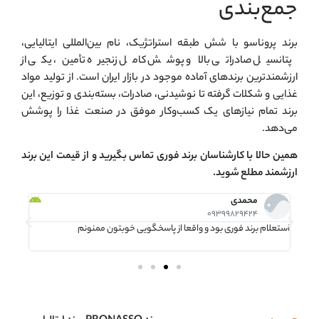
جمع‌بندی
برند پروناسو با شش طبقه استراتژیک، نام بین‌المللی ایتالیایی،
پتانسیل صادراتی بالا و پوشش کامل زنجیره تأمین، یکی از
ارزشمندترین برندهای آماده موجود در بازار ایران است. از تولید مواد
غذایی و شکلات گرفته تا نوشیدنی، صادرات، بسته‌بندی و توزیع، این
برند تمام نیازهای یک کسب‌وکار موفق در صنعت غذا را پوشش
می‌دهد.
همین حالا با کارشناسان برند فوری تماس بگیرید و از قیمت این برند
ارزشمند مطلع شوید.
محمدی
09399829424
استعلام برند فوری بود و واقعا از پاسخگویی خوبتون ممنونم
خیلی ر
میومدن