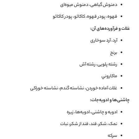
دمنوش گياهی، دمنوش ميوه‌ای
قهوه، پودر قهوه، كاكائو، پودر كاكائو
غلات و فرآورده‌های آن:
آرد، آرد سوخاری
برنج
رشته پلويی، رشته آش
ماكاروني
غلات آماده خوردن، نشاسته گندم، نشاسته خوراکی
چاشنی‌ها و ادویه‌جات:
ادويه و چاشنی، ادويه‌ها، زيره
نمک، شکر، قند، قند از شکر، نبات
سرکه