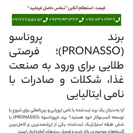
قیمت : استعلام آنلاین " تـماس حاصل فرمایید "
09177755652
09391931323
09128307939
برند پروناسو
(PRONASSO)؛ فرصتی
طلایی برای ورود به صنعت
غذا، شکلات و صادرات با
نامی ایتالیایی
آیا به دنبال یک برند ثبت‌شده با نامی اروپایی و بین‌المللی برای شروع یا
توسعه کسب‌وکار خود هستید؟ برند «پروناسو» (PRONASSO) با
شش طبقه استراتژیک ثبت‌شده، یکی از ارزشمندترین و کامل‌ترین
گزینه‌های موجود در بازار خرید و فروش برندهای آماده ایران است.