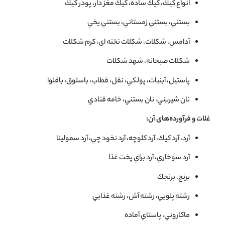
انواع كيك، كيك ساده، كيك مغز دار، پودر كيك
بستني، بستني زمستاني، بستني يخي
آدامس، شكلات، شكلات تخته ای، كرم شكلات
شكلات صبحانه، شهد شكلات
پاستيل، آبنبات، پولكي، نقل، قطاب، باسلوق، باقلوا
نان شيريني، نان بستني، خامه قنادي
غلات و فرآورده‌های آن:
آرد، آرد كيك، آرد كلوچه، آرد نخود چي، آرد سمولينا
آرد سوخاري، آرد براي پخت غذا
برنج، برنجك
رشته پلويي، رشته آش، رشته غذايي
ماكاروني، پاستاي آماده