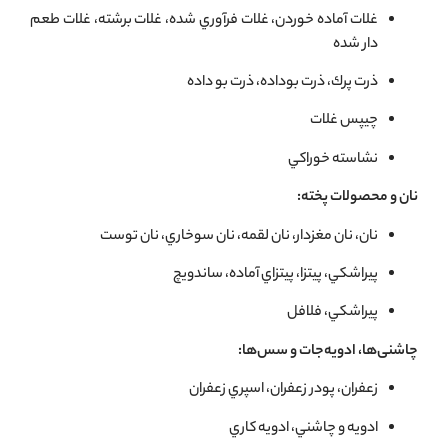
غلات آماده خوردن، غلات فرآوري شده، غلات برشته، غلات طعم
دار شده
ذرت پرك، ذرت بوداده، ذرت بو داده
چيپس غلات
نشاسته خوراكي
نان و محصولات پخته:
نان، نان مغزدار، نان لقمه، نان سوخاري، نان توست
پيراشكي، پيتزا، پيتزاي آماده، ساندويچ
پيراشكي، فلافل
چاشنی‌ها، ادویه‌جات و سس‌ها:
زعفران، پودر زعفران، اسپري زعفران
ادويه و چاشني، ادويه كاري