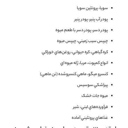
سويا، پروتئين سويا
پودر آب پنير، پودر پنير
پودر دسر، پودر دسر با طعم ميوه
چيپس سيب زميني، چيپس ميوه
كره گياهي، كره حيواني، روغن‌هاي خوراكي
انواع كمپوت، مربا، ژله ميوه اي
كنسرو ميگو، ماهي كنسروشده (تن ماهي)
پيراشكي سوسيس
ميوه جات خشک
فرآورده‌هاي لبني، شير
غذاهاي پروتئيني آماده