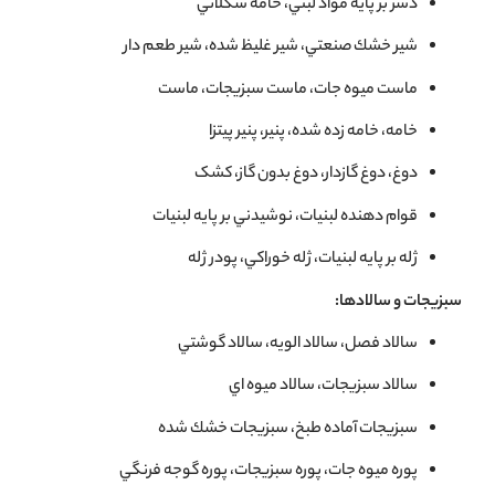
دسر بر پايه مواد لبني، خامه شكلاتي
شير خشك صنعتي، شير غليظ شده، شير طعم دار
ماست ميوه جات، ماست سبزيجات، ماست
خامه، خامه زده شده، پنير، پنیر پیتزا
دوغ، دوغ گازدار، دوغ بدون گاز، کشک
قوام دهنده لبنيات، نوشيدني بر پايه لبنيات
ژله بر پايه لبنيات، ژله خوراكي، پودر ژله
سبزیجات و سالادها:
سالاد فصل، سالاد الويه، سالاد گوشتي
سالاد سبزيجات، سالاد ميوه اي
سبزيجات آماده طبخ، سبزيجات خشك شده
پوره ميوه جات، پوره سبزيجات، پوره گوجه فرنگي