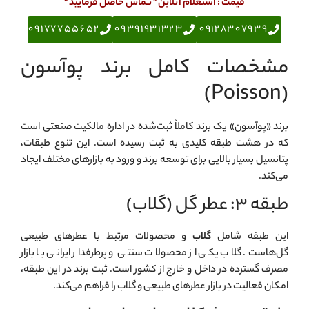
قیمت : استعلام آنلاین " تـماس حاصل فرمایید "
09177755652
09391931323
09128307939
مشخصات کامل برند پوآسون
(Poisson)
برند «پوآسون» یک برند کاملاً ثبت‌شده در اداره مالکیت صنعتی است
که در هشت طبقه کلیدی به ثبت رسیده است. این تنوع طبقات،
پتانسیل بسیار بالایی برای توسعه برند و ورود به بازارهای مختلف ایجاد
می‌کند.
طبقه ۳: عطر گل (گلاب)
این طبقه شامل
گلاب
و محصولات مرتبط با عطرهای طبیعی
گل‌هاست. گلاب یکی از محصولات سنتی و پرطرفدار ایرانی با بازار
مصرف گسترده در داخل و خارج از کشور است. ثبت برند در این طبقه،
امکان فعالیت در بازار عطرهای طبیعی و گلاب را فراهم می‌کند.