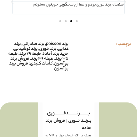
استعلام برند فوری بود و واقعا از پاسخگویی خوبتون ممنونم
خیلی ر
میومدن
برچسب:
برند poisson
,
برند صادراتی
,
برند
غذایی
,
برند فوری
,
برند نوشیدنی
,
خرید برند آماده
,
طبقه ۲۹ برند
,
طبقه
۳۵ برند
,
طبقه ۳۹ برند
,
فروش برند
پوآسون
,
کلمات کلیدی: فروش برند
پوآسون
بـــــــــرنـــــــــدفـــــــــوری
بــرنــد فــوری | فروش برند
آماده
هدف ما ارائه خدمات بهتر و VIP به