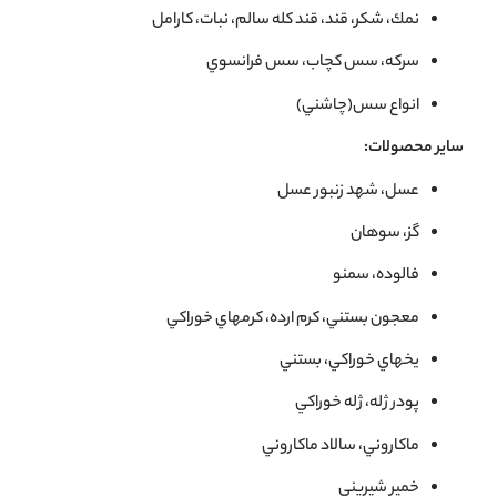
نمك، شكر، قند، قند كله سالم، نبات، كارامل
سركه، سس كچاب، سس فرانسوي
انواع سس(چاشني)
سایر محصولات:
عسل، شهد زنبور عسل
گز، سوهان
فالوده، سمنو
معجون بستني، كرم ارده، كرمهاي خوراكي
يخهاي خوراكي، بستني
پودر ژله، ژله خوراكي
ماكاروني، سالاد ماكاروني
خمير شيريني