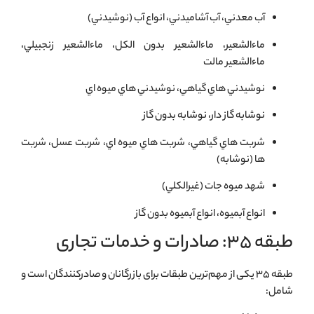
آب معدني، آب آشاميدني، انواع آب (نوشيدني)
ماءالشعير، ماءالشعير بدون الكل، ماءالشعير زنجبيلي،
ماءالشعير مالت
نوشيدني هاي گياهي، نوشيدني هاي ميوه اي
نوشابه گاز دار، نوشابه بدون گاز
شربت هاي گياهي، شربت هاي ميوه اي، شربت عسل، شربت
ها (نوشابه)
شهد ميوه جات (غيرالكلي)
انواع آبميوه، انواع آبميوه بدون گاز
طبقه ۳۵: صادرات و خدمات تجاری
طبقه ۳۵ یکی از مهم‌ترین طبقات برای بازرگانان و صادرکنندگان است و
شامل: