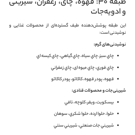
طبقه ۳۰: قهوه، چای، زعفران، شیرینی
و ادویه‌جات
این طبقه پوشش‌دهنده طیف گسترده‌ای از محصولات غذایی و
نوشیدنی است:
نوشیدنی‌های گرم:
چاي سبز، چاي سياه، چاي گياهي، چاي كيسه اي
چاي فوري، چاي ميوه ای، چاي زعفراني
قهوه، پودر قهوه، كاكائو، پودر كاكائو
شیرینی‌جات و محصولات قنادی:
بيسكويت، ويفر، كلوچه، تافي
حلوا، حلوا ارده، حلوا شكري، سوهان
شيريني جات صنعتي، شيريني سنتي