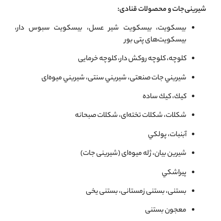
شیرینی‌جات و محصولات قنادی:
بيسكويت، بيسكويت شير عسل، بيسكويت سبوس دار،
بيسكويت‌های پتی بور
كلوچه، كلوچه روكش دار، كلوچه خرمايی
شيريني جات صنعتی، شيريني سنتی، شيريني ميوه‌ای
كيك، كيك ساده
شكلات، شكلات تخته‌ای، شكلات صبحانه
آبنبات، پولكي
شيرين بيان، ژله ميوه‌ای (شیرینی جات)
پيراشكي
بستنی، بستنی زمستانی، بستنی يخی
معجون بستنی