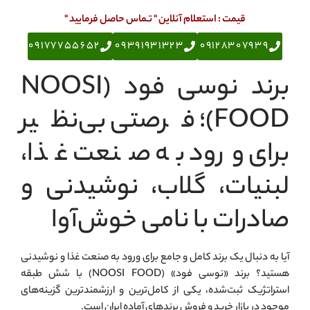
قیمت : استعلام آنلاین " تـماس حاصل فرمایید "
09177755652
09391931323
09128307939
برند نوسی فود (NOOSI
FOOD)؛ فرصتی بی‌نظیر
برای ورود به صنعت غذا،
لبنیات، گلاب، نوشیدنی و
صادرات با نامی خوش‌آوا
آیا به دنبال یک برند کامل و جامع برای ورود به صنعت غذا و نوشیدنی
هستید؟ برند «نوسی فود» (NOOSI FOOD) با شش طبقه
استراتژیک ثبت‌شده، یکی از کامل‌ترین و ارزشمندترین گزینه‌های
موجود در بازار خرید و فروش برندهای آماده ایران است.