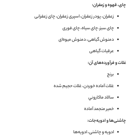
چای، قهوه و زعفران:
زعفران، پودر زعفران، اسپری زعفران، چای زعفرانی
چای سبز، چای سياه، چای فوری
دمنوش گياهی، دمنوش ميوه‌ای
عرقيات گياهی
غلات و فرآورده‌های آن:
برنج
غلات آماده خوردن، غلات حجيم شده
سالاد ماكاروني
خمیر منجمد آماده
چاشنی‌ها و ادویه‌جات:
ادويه و چاشنی، ادويه‌ها