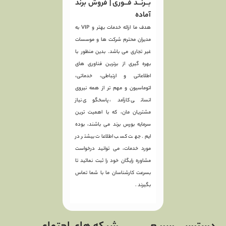
بــرنــد فــوری | فروش برند
آماده
هدف ما ارائه خدمات بهتر و VIP به
مدیران محترم شرکت ها و موسسات
غیر تجاری می باشد. بدین منظور با
بهره گیری از برترین فناوری های
اطلاعاتی و ارتباطی، خدماتی،
اتوماسیون و مهم تر از همه نیروی
انسانی کارآمد، پاسخگوی نیاز
مشتریان مان، که با اهمیت ترین
سرمایه بورس برند می باشند، بوده
ایم. جهت کسب اطلاعات بیشتر در
مورد خدمات، می توانید درخواست
مشاوره رایگان خود را ثبت نمائید تا
بسرعت کارشناسان ما با شما تماس
بگیرند .