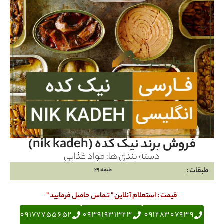
فروش برند نیک کده (nik kadeh)
دسته بندی ها:
مواد غذایی
طبقات :
طبقه 29
قیمت : استعلام آنلاین " تـماس حاصل فرمایید "
09177755652
09391931323
09128307939