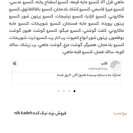
ماهي قزل آلا، كنسرو مايه قيمه، كنسرو اسفناج پخته، كنسرو عدسي،
كنسرو ميرزا قاسمي، كنسرو كشك بادمجان، كنسرو باقالاقاتوق، كنسرو
ماكاروني، كنسرو لازانيا، كنسرو ترشيجات، كنسرو زيتون شور، كنسرو
زيتون پرورده، كنسرو مايه فسنجان، كنسرو شوريجات، كنسرو مايه
ماكاروني، كتلت گوشتي، كنسرو ميگو، كنسرو گوشت طيور، گوشت
بوقلمون، زيتون شور، انواع كمپوت، رب انار، رب، كنسرو ذرت، شوريجات،
كنسرو بادمجان، همبرگر، گوشت مرغ، گوشت ماهي، رب زرشك، سالاد
الويه، سالاد فصل، كنسرو قليه ماهي،
تائب
09119852665
مدارک به دستم نرسیده هنوز الان 4 روز شده
استعلا
برچسب:
فروش برند نیک کده nik kadeh