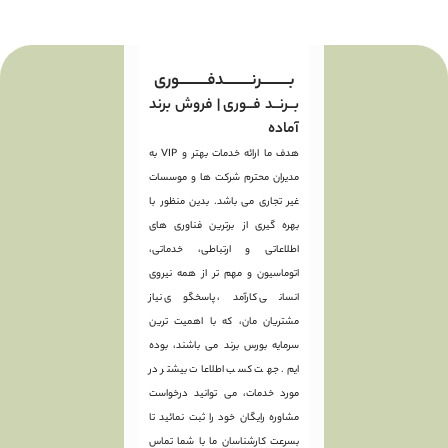
بـــــــــرنـــــــــدفـــــــــوری
بــرنــد فــوری | فروش برند
آماده
هدف ما ارائه خدمات بهتر و VIP به
مدیران محترم شرکت ها و موسسات
غیر تجاری می باشد. بدین منظور با
بهره گیری از برترین فناوری های
اطلاعاتی و ارتباطی، خدماتی،
اتوماسیون و مهم تر از همه نیروی
انسانی کارآمد، پاسخگوی نیاز
مشتریان مان، که با اهمیت ترین
سرمایه بورس برند می باشند، بوده
ایم. جهت کسب اطلاعات بیشتر در
مورد خدمات، می توانید درخواست
مشاوره رایگان خود را ثبت نمائید تا
بسرعت کارشناسان ما با شما تماس