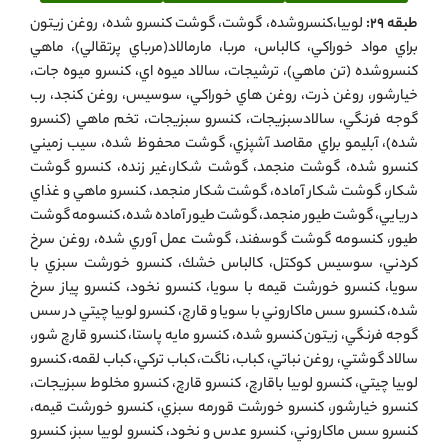
طبقه 29:
لوبيا،كنسروشده، گوشت، گوشت كنسرو شده، روغن زيتون
براي مواد خوراكي، كالباس، مربا، مارمالاد(مرباي پرتقالي)، ماهي
كنسروشده (تن ماهي)، ترشيجات، سالاد ميوه اي، كنسرو ميوه جات،
خيارشور، روغن ذرت، روغن هاي خوراكي، سوسيس، روغن كنجد، رب
گوجه فرنگي، سالادسبزيجات، كنسرو سبزيجات، تخم ماهي (كنسرو
شده)، آبليمو براي مقاصد آشپزي، گوشت محفوظ شده، سيب زميني
كنسرو شده، گوشت منجمد، گوشت شكار،غير زنده، كنسرو گوشت
شكار، گوشت شكار آماده، گوشت شكار منجمد، كنسرو ماهي و غذاي
دريايي، گوشت طيور منجمد، گوشت طيور آماده شده، كنسومه گوشت
طيور، كنسومه گوشت گوسفند، گوشت عمل آوري شده، روغن سرخ
كردني، سوسيس كوكتل، كالباس خشك، كنسرو خورشت سبزي با
سويا، كنسرو خورشت قيمه با سويا، كنسرو نخود، كنسرو پياز سرخ
شده، كنسرو سس ماكاروني با سويا و قارچ، كنسرو لوبيا چيتي در سس
گوجه فرنگي، زيتون كنسرو شده، كنسرو مايه پاستا، كنسرو قارچ شور،
سالاد گوشتي، روغن نباتي، كباب، ناگت، كباب تركي، كباب لقمه، كنسرو
لوبيا چيتي، كنسرو لوبيا باقارچ، كنسرو قارچ، كنسرو مخلوط سبزيجات،
كنسرو خيارشور، كنسرو خورشت قورمه سبزي، كنسرو خورشت قيمه،
كنسرو سس ماكاروني، كنسرو عدس و نخود، كنسرو لوبيا سبز، كنسرو