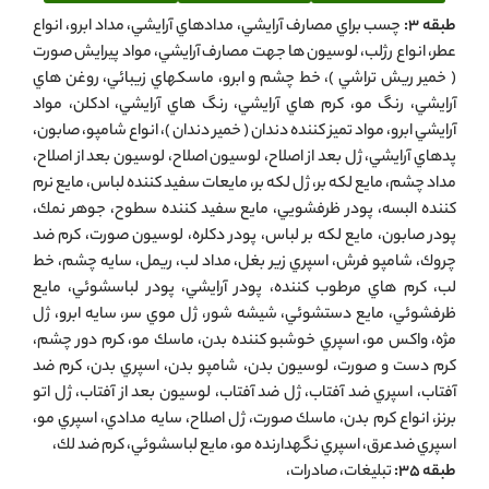
طبقه 3:
چسب براي مصارف آرايشي، مدادهاي آرايشي، مداد ابرو، انواع
عطر، انواع رژلب، لوسيون ها جهت مصارف آرايشي، مواد پيرايش صورت
( خمير ريش تراشي )، خط چشم و ابرو، ماسكهاي زيبائي، روغن هاي
آرايشي، رنگ مو، كرم هاي آرايشي، رنگ هاي آرايشي، ادكلن، مواد
آرايشي ابرو، مواد تميز كننده دندان ( خمير دندان )، انواع شامپو، صابون،
پدهاي آرايشي، ژل بعد از اصلاح، لوسيون اصلاح، لوسيون بعد از اصلاح،
مداد چشم، مايع لكه بر، ژل لكه بر، مايعات سفيد كننده لباس، مايع نرم
كننده البسه، پودر ظرفشويي، مايع سفيد كننده سطوح، جوهر نمك،
پودر صابون، مايع لكه بر لباس، پودر دكلره، لوسيون صورت، كرم ضد
چروك، شامپو فرش، اسپري زير بغل، مداد لب، ريمل، سايه چشم، خط
لب، كرم هاي مرطوب كننده، پودر آرايشي، پودر لباسشوئي، مايع
ظرفشوئي، مايع دستشوئي، شيشه شور، ژل موي سر، سايه ابرو، ژل
مژه، واكس مو، اسپري خوشبو كننده بدن، ماسك مو، كرم دور چشم،
كرم دست و صورت، لوسيون بدن، شامپو بدن، اسپري بدن، كرم ضد
آفتاب، اسپري ضد آفتاب، ژل ضد آفتاب، لوسيون بعد از آفتاب، ژل اتو
برنز، انواع كرم بدن، ماسك صورت، ژل اصلاح، سايه مدادي، اسپري مو،
اسپري ضدعرق، اسپري نگهدارنده مو، مايع لباسشوئي، كرم ضد لك،
طبقه 35:
تبليغات، صادرات،