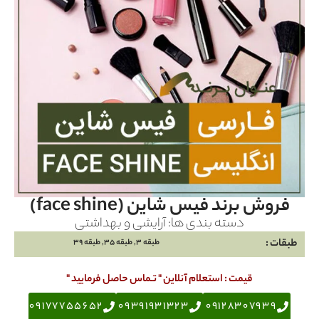
فروش برند فيس شاين (face shine)
دسته بندی ها:
آرایشی و بهداشتی
طبقات :
طبقه 3, طبقه 35, طبقه 39
قیمت : استعلام آنلاین " تـماس حاصل فرمایید "
09177755652
09391931323
09128307939