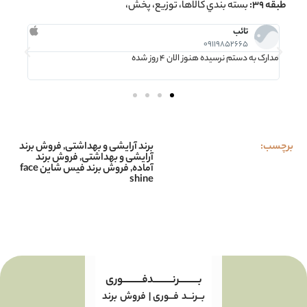
طبقه 39:
بسته بندي كالاها، توزيع، پخش،
تائب
09119852665
مدارک به دستم نرسیده هنوز الان 4 روز شده
استعلا
برچسب:
برند آرایشی و بهداشتی
,
فروش برند
آرایشی و بهداشتی
,
فروش برند
آماده
,
فروش برند فيس شاين face
shine
بـــــــــرنـــــــــدفـــــــــوری
بــرنــد فــوری | فروش برند