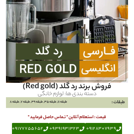
فروش برند رد گلد (Red gold)
دسته بندی ها:
لوازم خانگی
طبقات :
طبقه 11, طبقه 35, طبقه 39, طبقه 7, طبقه 8
قیمت : استعلام آنلاین " تـماس حاصل فرمایید "
09177755652
09391931323
09128307939