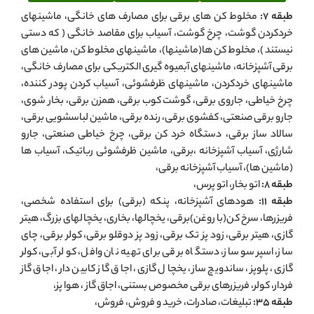
طبقه 7:
مخلوط کن های برقی برای مصارف های خانگی، ماشینهای
خردکردن گوشت، چرخ گوشت، آسیاب برای مقاصد خانگی ( که دستی
نیستند )، مخلوط کن ها(ماشینها)، ماشینهای مخلوط کن، ماشین های
برقی آشپزخانه، ماشینهای آبمیوه گیری الکتریکی برای مصارف خانگی،
ماشینهای خردکردن، ماشینهای ظرفشوئی، آسیاب کردن پودر کننده،
چرخ خیاطی، جاروی برقی، گوشت کوب برقی، همزن برقی، بخار شوی،
جارو برقی صنعتی، کفشوی برقی، رنده برقی، ماشین لباسشویی برقی،
سالاد ساز برقی، دستگاه خرد کن برقی، چرخ خیاطی صنعتی، جارو
شارژی، آسیاب آشپزخانه ،برقی، ماشین ظرفشوئی رباتیک، آسیاب ها
(ماشین ها)، آسیاب آشپزخانه برقی،
طبقه 8:
اتو بخار، اتو پرس،
طبقه 11:
هودهای آشپزخانه، پنکه (برقی) برای استفاده شخصی،
فریزرها، سرخ کن(با روغن)برقی، یخچالها، بخاری، یخچالهای بزرگ، هیتر
گازی، هیتر برقی، زود پز تک برقی، زود پز دوقلو برقی، کولر برقی، چای
ساز، اسپرسو ساز، دستگاه برقی برای تهیه نان وافل، کولر آبی، کولر
گازی، پلوپز، ساندویچ ساز، یخچال گازی، اجاق گاز کابین دار، اجاق گاز
فردار، کولر، فریزرهای برقی مخصوص بستنی، اجاق گاز ، هوا پز،
طبقه 35:
تبلیغات، صادرات، خرید و فروش، فروش،