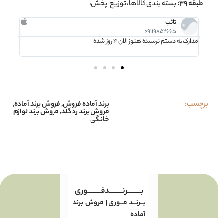
طبقه 39:
بسته بندی کالاها، توزیع، پخش،
تائب
09119852665
مدارک به دستم نرسیده هنوز الان 4 روز شده
استعلا
برچسب:
برند آماده فروش
,
فروش برند آماده
,
فروش برند رد گلد
,
فروش برند لوازم
خانگی
بـــــــــرنـــــــــدفـــــــــوری
بــرنــد فــوری | فروش برند
آماده