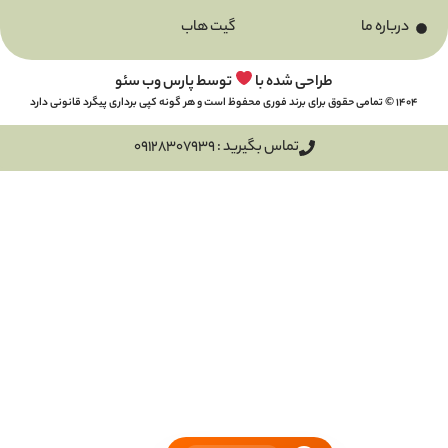
گیت هاب
طراحی شده با
توسط پارس وب سئو
تماس بگیرید : 09128307939