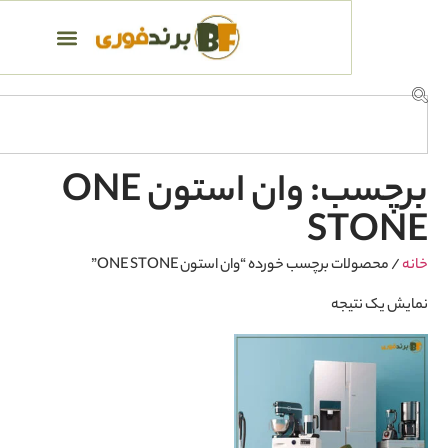
برچسب: وان استون ONE
S
برچسب خورده “وان استون ONE STONE”
یجه